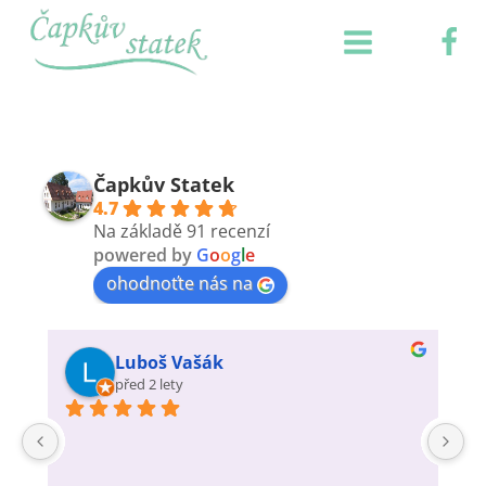
Čapkův Statek
4.7
Na základě 91 recenzí
powered by
G
o
o
g
l
e
ohodnoťte nás na
Luboš Vašák
před 2 lety