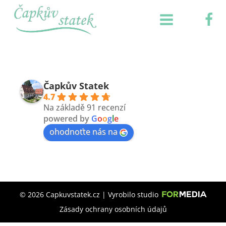
Čapkův Statek
4.7
Na základě 91 recenzí
powered by
G
o
o
g
l
e
ohodnoťte nás na
© 2026 Capkuvstatek.cz | Vyrobilo studio
Zásady ochrany osobních údajů