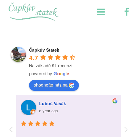
Čapkův Statek
4.7
Na základě 91 recenzí
powered by
G
o
o
g
l
e
ohodnoťte nás na
Luboš Vašák
a year ago